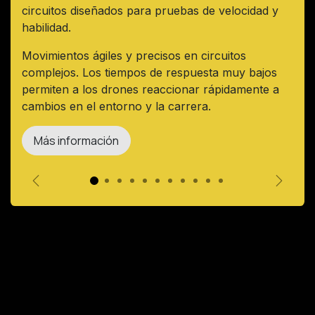
circuitos diseñados para pruebas de velocidad y
habilidad.
Movimientos ágiles y precisos en circuitos
complejos. Los tiempos de respuesta muy bajos
permiten a los drones reaccionar rápidamente a
cambios en el entorno y la carrera.
Más información
Anterior
Siguie
Introducción