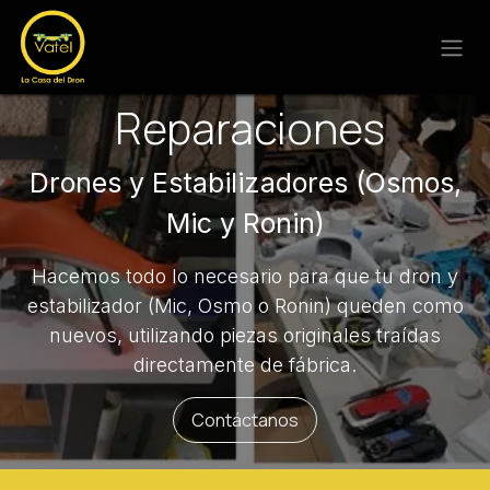
Ir al contenido
Reparaciones
Drones y Estabilizadores (Osmos,
Mic y Ronin)
Hacemos todo lo necesario para que tu dron y
estabilizador (Mic, Osmo o Ronin) queden como
nuevos, utilizando piezas originales traídas
directamente de fábrica.
Contáctanos