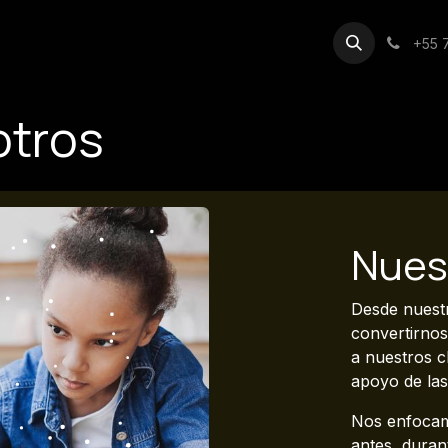
iones
Cursos
Citas
Contáctanos
Acerca de
+55 
otros
Nues
Desde nuestr
convertirno
a nuestros c
apoyo de la
Nos enfocam
antes, duran