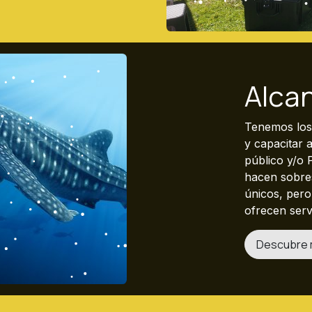
Alca
Tenemos los 
y capacitar 
público y/o 
hacen sobres
únicos, per
ofrecen serv
Descubre