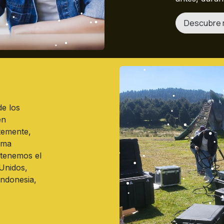
Descubre
e los
en
temente,
sma
 tenemos el
Unidos,
Indonesia,