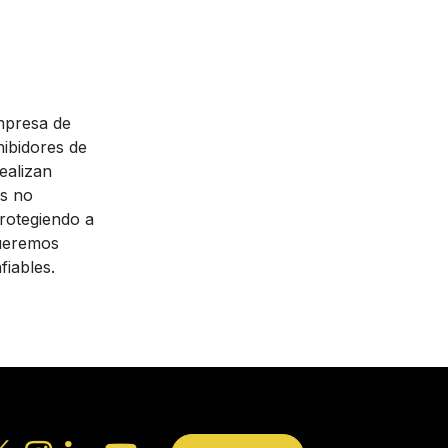
mpresa de
ibidores de
ealizan
es no
rotegiendo a
queremos
fiables.