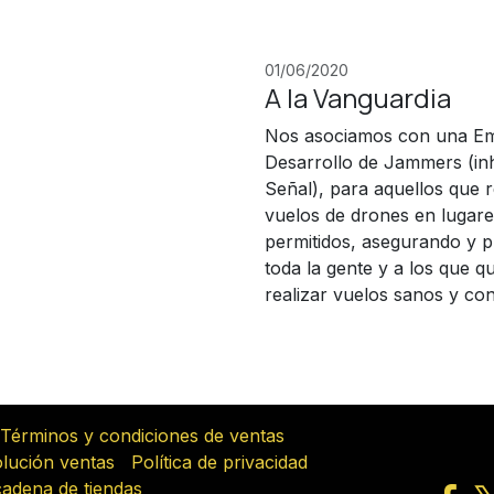
01/06/2020
A la Vanguardia
Nos asociamos con una E
Desarrollo de Jammers (inh
Señal), para aquellos que r
vuelos de drones en lugar
permitidos, asegurando y p
toda la gente y a los que 
realizar vuelos sanos y con
Términos y condiciones de ventas
olución ventas
Política de privacidad
cadena de tiendas