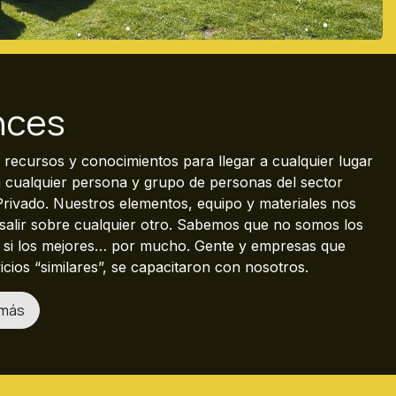
nces
recursos y conocimientos para llegar a cualquier lugar
a cualquier persona y grupo de personas del sector
Privado. Nuestros elementos, equipo y materiales nos
alir sobre cualquier otro. Sabemos que no somos los
o si los mejores… por mucho. Gente y empresas que
icios “similares”, se capacitaron con nosotros.
 más