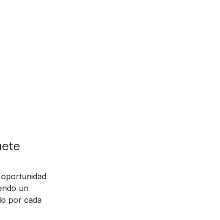
uete
a oportunidad
iendo un
do por cada