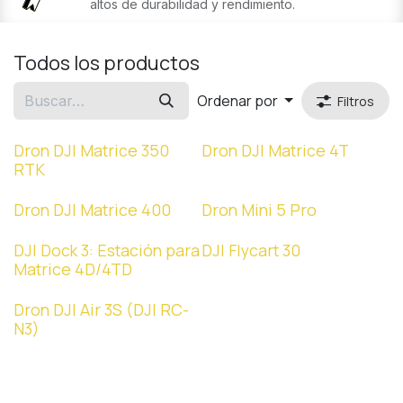
altos de durabilidad y rendimiento.
Todos los productos
Ordenar por
Filtros
Dron DJI Matrice 350
Dron DJI Matrice 4T
RTK
Dron DJI Matrice 400
Dron Mini 5 Pro
Venta
DJI Dock 3: Estación para
DJI Flycart 30
¡Nuevo!
Matrice 4D/4TD
Dron DJI Air 3S (DJI RC-
N3)