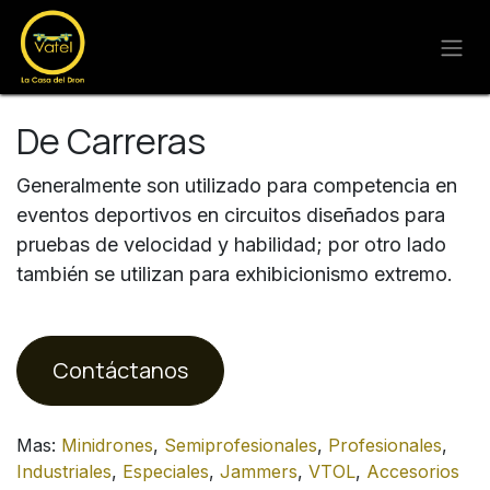
Ir al contenido
De Carreras
Generalmente son utilizado para competencia en
eventos deportivos en circuitos diseñados para
pruebas de velocidad y habilidad; por otro lado
también se utilizan para exhibicionismo extremo.
Contáctanos
Mas:
Minidrones
,
Semiprofesionales
,
Profesionales
,
Industriales
,
Especiales
,
Jammers
,
VTOL
,
Accesorios