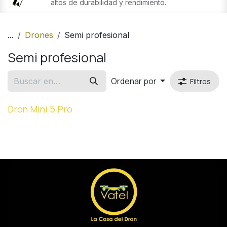
altos de durabilidad y rendimiento.
...
Drones
Semi profesional
Semi profesional
Ordenar por
Filtros
Dron Mini 5 Pro
Venta